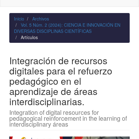
naviga
Inicio
Archivos
Vol. 5 Núm. 2 (2024): CIENCIA E INNOVACIÓN EN
DIVERSAS DISCIPLINAS CIENTÍFICAS
Artículos
Integración de recursos
digitales para el refuerzo
pedagógico en el
aprendizaje de áreas
interdisciplinarias.
Integration of digital resources for
pedagogical reinforcement in the learning of
interdisciplinary áreas