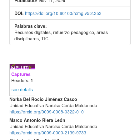
Publicado:
Nov 11, 2024
DOI:
https://doi.org/10.60100/rcmg.v5i2.353
Palabras clave:
Recursos digitales, refuerzo pedagógico, áreas
disciplinares, TIC.
Captures
Readers:
1
see details
Contenido
Norka Del Rocío Jiménez Casco
Unidad Educativa Narciso Cerda Maldonado
principal
https://orcid.org/0009-0008-0322-0101
del
Marco Antonio Riera León
Unidad Educativa Narciso Cerda Maldonado
artículo
https://orcid.org/0009-0000-2139-9733