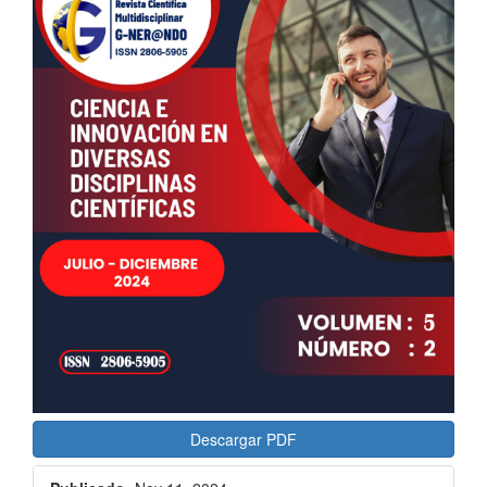
Barra
lateral
del
artículo
Descargar PDF