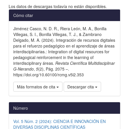
Descargas
Los datos de descargas todavía no están disponibles.
Detalles
Cómo citar
del
Jiménez Casco, N. D. R., Riera León, M. A., Bonilla
artículo
Villegas, S. I., Bonilla Villegas, T. J., & Zambrano
Delgado, M. A. (2024). Integración de recursos digitales
para el refuerzo pedagógico en el aprendizaje de áreas
interdisciplinarias.: Integration of digital resources for
pedagogical reinforcement in the learning of
interdisciplinary áreas.
Revista Científica Multidisciplinar
G-Nerando
,
5
(2), Pág. 2075 –.
https://doi.org/10.60100/rcmg.v5i2.353
Más formatos de cita
Descargar cita
Número
Vol. 5 Núm. 2 (2024): CIENCIA E INNOVACIÓN EN
DIVERSAS DISCIPLINAS CIENTÍFICAS