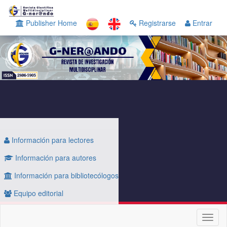
Navegación
principal
Publisher Home
Registrarse
Entrar
Contenido
principal
Barra
lateral
Información para lectores
Información para autores
Información para bibliotecólogos
Equipo editorial
Toggl