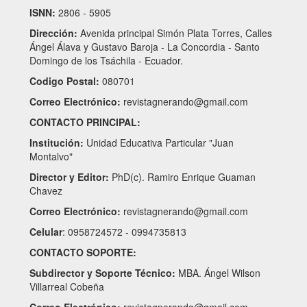
ISNN:
2806 - 5905
Dirección:
Avenida principal Simón Plata Torres, Calles
Ángel Álava y Gustavo Baroja - La Concordia - Santo
Domingo de los Tsáchila - Ecuador.
Codigo Postal:
080701
Correo Electrónico:
revistagnerando@gmail.com
CONTACTO PRINCIPAL:
Institución:
Unidad Educativa Particular "Juan
Montalvo"
Director y Editor:
PhD(c). Ramiro Enrique Guaman
Chavez
Correo Electrónico:
revistagnerando@gmail.com
Celular
: 0958724572 - 0994735813
CONTACTO SOPORTE:
Subdirector y Soporte Técnico:
MBA. Ángel Wilson
Villarreal Cobeña
Correo Electrónico:
revistagnerando@gmail.com