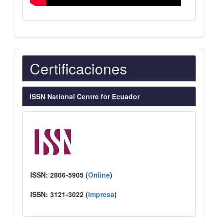
Indexaciones
Certificaciones
ISSN National Centre for Ecuador
ISSN:
2806-5905 (
Online
)
ISSN:
3121-3022
(
I
mpresa
)