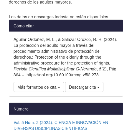
derechos de los adultos mayores.
Descargas
Los datos de descargas todavía no están disponibles.
Detalles
Cómo citar
del
Aguilar Ordoñez, M. L., & Salazar Orozco, R. H. (2024).
artículo
La protección del adulto mayor a través del
procedimiento administrativo de protección de
derechos.: Protection of the elderly through the
administrative procedure for the protection of rights.
Revista Científica Multidisciplinar G-Nerando
,
5
(2), Pág.
364 –. https://doi.org/10.60100/rcmg.v5i2.278
Más formatos de cita
Descargar cita
Número
Vol. 5 Núm. 2 (2024): CIENCIA E INNOVACIÓN EN
DIVERSAS DISCIPLINAS CIENTÍFICAS