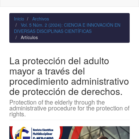
naviga
Inicio
Archivos
Vol. 5 Núm. 2 (2024): CIENCIA E INNOVACIÓN EN
DIVERSAS DISCIPLINAS CIENTÍFICAS
Artículos
La protección del adulto
mayor a través del
procedimiento administrativo
de protección de derechos.
Protection of the elderly through the
administrative procedure for the protection of
rights.
Barra