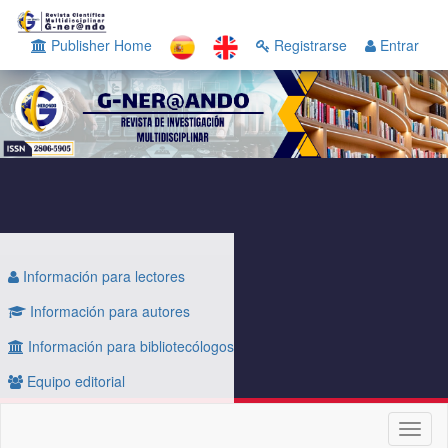
Navegación
principal
Publisher Home
Registrarse
Entrar
Contenido
principal
Barra
lateral
Información para lectores
Información para autores
Información para bibliotecólogos
Equipo editorial
Toggl