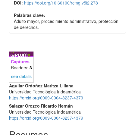
DOI:
https://doi.org/10.60100/rcmg.v5i2.278
Palabras clave:
Adulto mayor, procedimiento administrativo, protección
de derechos.
Captures
Readers:
3
see details
Contenido
Aguilar Ordoñez Maritza Liliana
Universidad Tecnológica Indoamérica
principal
https://orcid.org/0009-0004-8237-4379
del
Salazar Orozco Ricardo Hernán
Universidad Tecnológica Indoamérica
artículo
https://orcid.org/0009-0004-8237-4379
Resumen