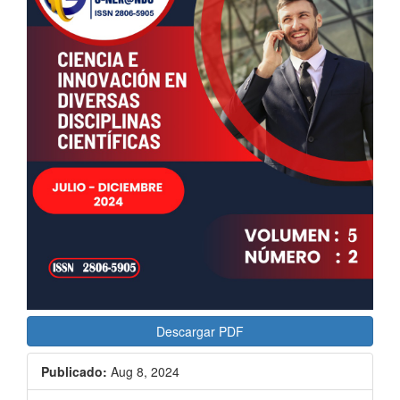
lateral
del
artículo
Descargar PDF
Publicado:
Aug 8, 2024