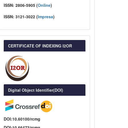
ISSN:
2806-5905 (
Online
)
ISSN:
3121-3022
(
I
mpresa
)
CERTIFICATE OF INDEXING I2OR
Digital Object Identifier(DOI)
DOI:10.60100/rcmg
DOI:10.66473/rcmg