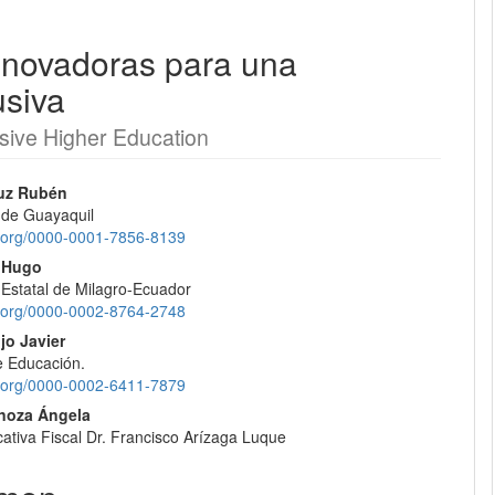
Innovadoras para una
EQUIPO EDITORIAL
usiva
PROTOCOLO DE INTEROPERABILIDAD
lusive Higher Education
¿CÓMO REGISTRARSE?
nido
uz Rubén
 de Guayaquil
CONTACTO
pal
id.org/0000-0001-7856-8139
x Hugo
ENVÍOS
 Estatal de Milagro-Ecuador
lo
id.org/0000-0002-8764-2748
REGISTRARSE
jo Javier
e Educación.
id.org/0000-0002-6411-7879
ENTRAR
noza Ángela
ativa Fiscal Dr. Francisco Arízaga Luque