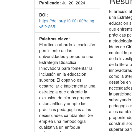
Resu
Publicado:
Jul 26, 2024
El artículo 
DOI:
una Estrateg
https://doi.org/10.60100/rcmg.
educación su
v5i2.265
que enfrente
prácticas p
Palabras clave:
metodología
El artículo aborda la exclusión
ideas de Cir
persistente en las
contenido pa
universidades y propone una
de la invest
Estrategia Didáctica
de la litera
Innovadora para fomentar la
innovadoras.
Inclusión en la educación
como la ate
superior. El objetivo es
desafíos en
desarrollar e implementar una
necesidades 
estrategia que enfrente la
la participa
exclusión de ciertos grupos
subrayando 
estudiantiles y adapte las
pedagógicas
prácticas pedagógicas a las
a los cambio
necesidades cambiantes. Se
proponiendo 
emplea una metodología
construir so
cualitativa un enfoque
superar barr