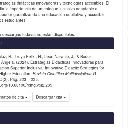
rategias didácticas innovadoras y tecnologías accesibles. El
lta la importancia de un enfoque inclusivo adaptable a
uperior garantizando una educación equitativa y accesible
os estudiantes.
e descargas todavía no están disponibles.
les
ar
luz, R., Troya Félix , H., León Naranjo, J., & Bedor
lo
 Ángela. (2024). Estrategias Didácticas Innovadoras para
ción Superior Inclusiva: Innovative Didactic Strategies for
 Higher Education.
Revista Científica Multidisciplinar G-
,
5
(2), Pág. 223 – 235.
oi.org/10.60100/rcmg.v5i2.265
matos de cita
Descargar cita