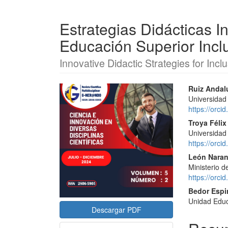
Estrategias Didácticas 
Educación Superior Incl
Innovative Didactic Strategies for Inc
Barra
Conte
Ruiz Andal
Universidad
lateral
princi
https://orc
del
del
Troya Féli
Universidad
artículo
artícu
https://orc
León Naran
Ministerio d
https://orc
Bedor Espi
Unidad Educ
Descargar PDF