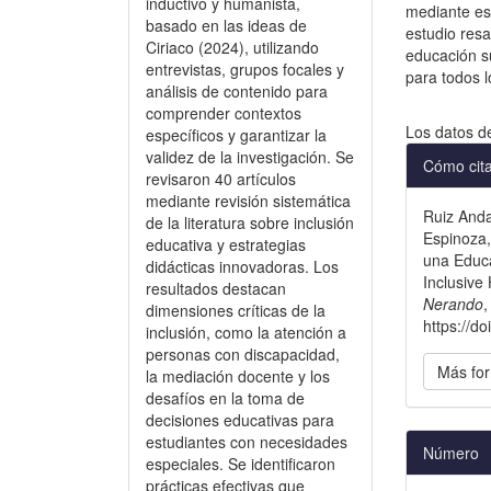
inductivo y humanista,
mediante est
basado en las ideas de
estudio resa
Ciriaco (2024), utilizando
educación s
entrevistas, grupos focales y
para todos l
análisis de contenido para
comprender contextos
Descargas
Los datos d
específicos y garantizar la
Detal
validez de la investigación. Se
Cómo cit
revisaron 40 artículos
del
mediante revisión sistemática
Ruiz Anda
artícu
de la literatura sobre inclusión
Espinoza,
educativa y estrategias
una Educa
didácticas innovadoras. Los
Inclusive
resultados destacan
Nerando
dimensiones críticas de la
https://d
inclusión, como la atención a
personas con discapacidad,
Más for
la mediación docente y los
desafíos en la toma de
decisiones educativas para
estudiantes con necesidades
Número
especiales. Se identificaron
prácticas efectivas que