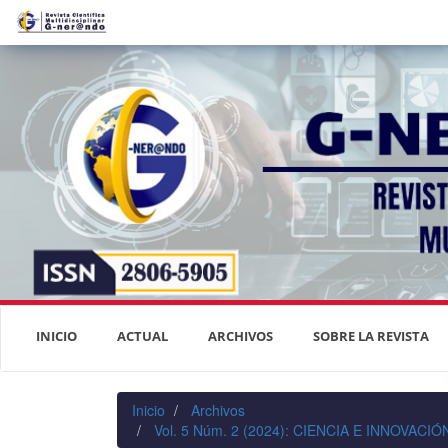
Navegación
principal
Contenido
principal
Barra
lateral
INICIO
ACTUAL
ARCHIVOS
SOBRE LA REVISTA
Inicio
Archivos
Vol. 5 Núm. 2 (2024): CIENCIA E INNOVAC