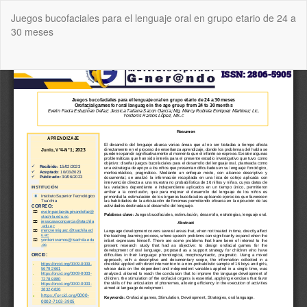
Volver
Juegos bucofaciales para el lenguaje oral en grupo etario de 24 a
a
30 meses
los
detalles
del
De
De
artículo
P