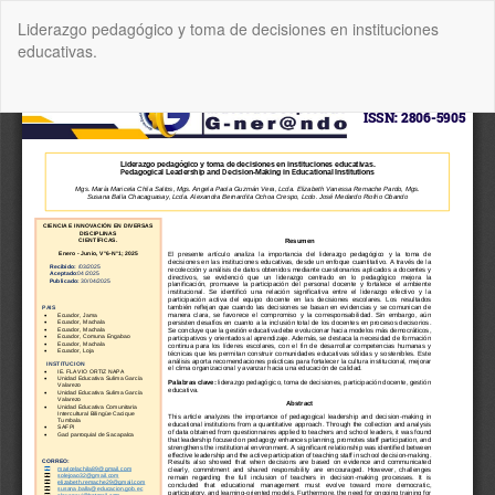
Volver
Liderazgo pedagógico y toma de decisiones en instituciones
a
educativas.
los
detalles
del
De
De
artículo
P