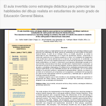
Volver
El aula invertida como estrategia didáctica para potenciar las
a
habilidades del dibujo realista en estudiantes de sexto grado de
los
Educación General Básica.
detalles
del
artículo
De
De
P