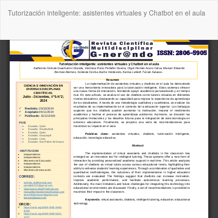
Volver
Tutorización inteligente: asistentes virtuales y Chatbot en el aula
a
los
detalles
De
De
del
P
artículo