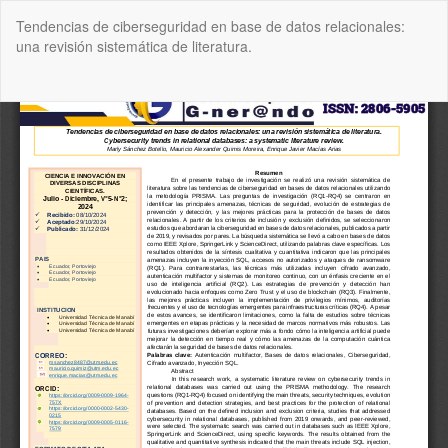
Volver
Tendencias de ciberseguridad en base de datos relacionales:
a
una revisión sistemática de literatura.
los
detalles
del
De
De
artículo
P