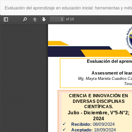
Volver
Evaluación del aprendizaje en educación inicial: herramientas y mét
a
los
detalles
del
artículo