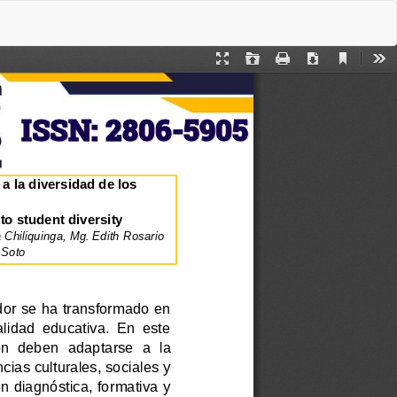
De
De
P