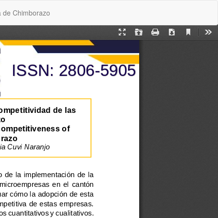
De
De
ia de Chimborazo
P