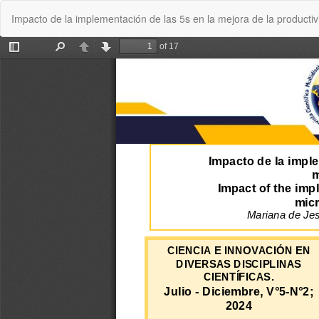
Volver
Impacto de la implementación de las 5s en la mejora de la producti
a
los
detalles
del
artículo