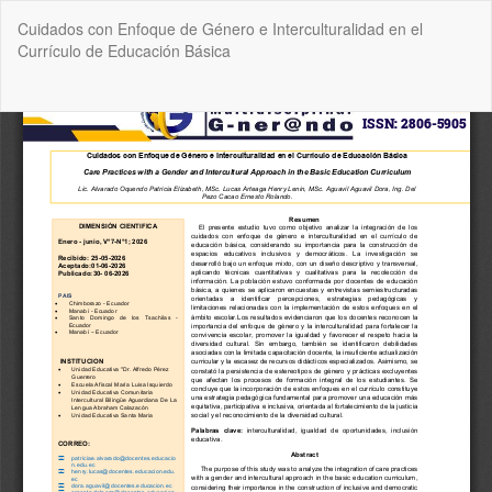
Volver
Cuidados con Enfoque de Género e Interculturalidad en el
a
Currículo de Educación Básica
los
detalles
del
De
De
artículo
P