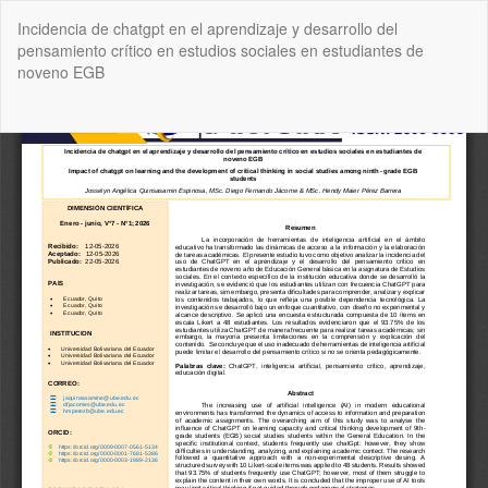
Volver
Incidencia de chatgpt en el aprendizaje y desarrollo del
a
pensamiento crítico en estudios sociales en estudiantes de
los
noveno EGB
detalles
del
artículo
De
De
P