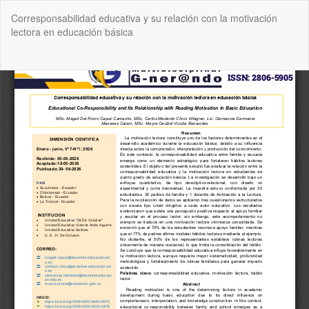
Volver
Corresponsabilidad educativa y su relación con la motivación
a
lectora en educación básica
los
detalles
del
De
De
artículo
P