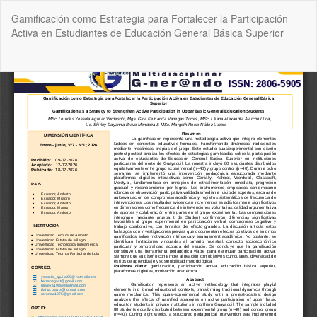
Volver
Gamificación como Estrategia para Fortalecer la Participación
a
Activa en Estudiantes de Educación General Básica Superior
los
detalles
del
De
De
artículo
P