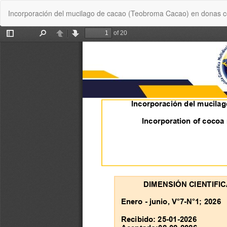
Volver
Incorporación del mucilago de cacao (Teobroma Cacao) en donas co
a
los
detalles
del
artículo