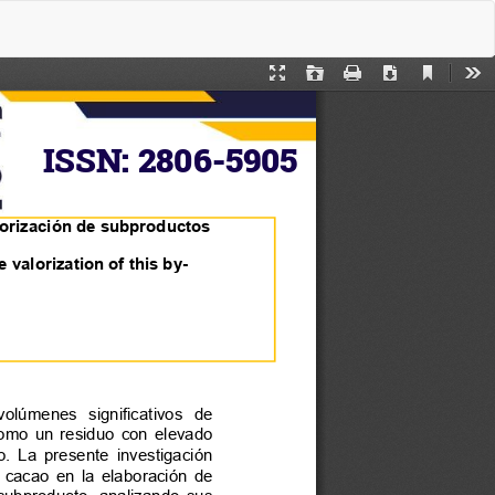
De
De
P