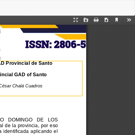
De
De
P