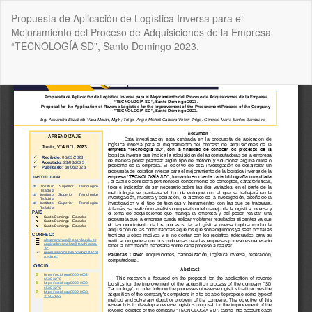
Volver
Propuesta de Aplicación de Logística Inversa para el
a
Mejoramiento del Proceso de Adquisiciones de la Empresa
los
“TECNOLOGÍA SD”, Santo Domingo 2023.
detalles
del
artículo
De
De
P