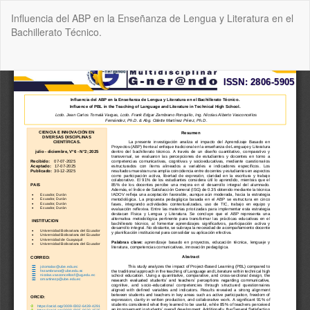
Volver
Influencia del ABP en la Enseñanza de Lengua y Literatura en el
a
Bachillerato Técnico.
los
detalles
del
De
De
artículo
P