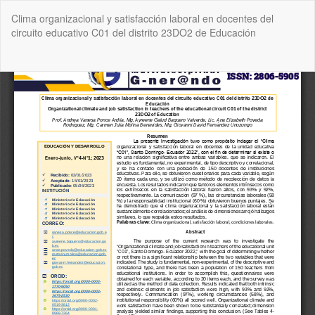
Volver
Clima organizacional y satisfacción laboral en docentes del
a
circuito educativo C01 del distrito 23DO2 de Educación
los
detalles
del
De
De
artículo
P