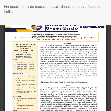
Volver
Enriquecimiento de masas batidas livianas con pulverizado de
a
frutilla.
los
detalles
del
De
De
artículo
P