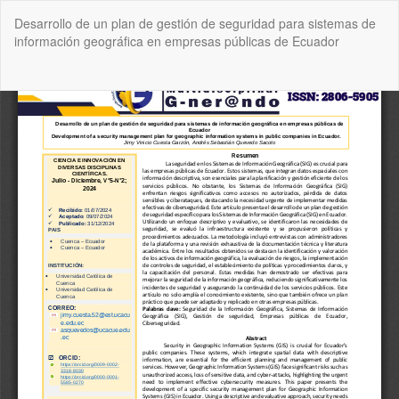
Volver
Desarrollo de un plan de gestión de seguridad para sistemas de
a
información geográfica en empresas públicas de Ecuador
los
detalles
del
De
De
artículo
P