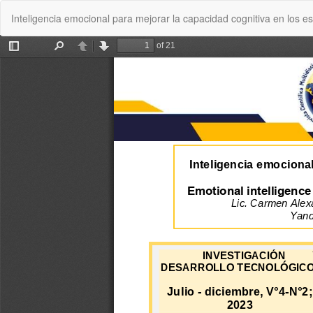
Volver
Inteligencia emocional para mejorar la capacidad cognitiva en los 
a
los
detalles
del
artículo