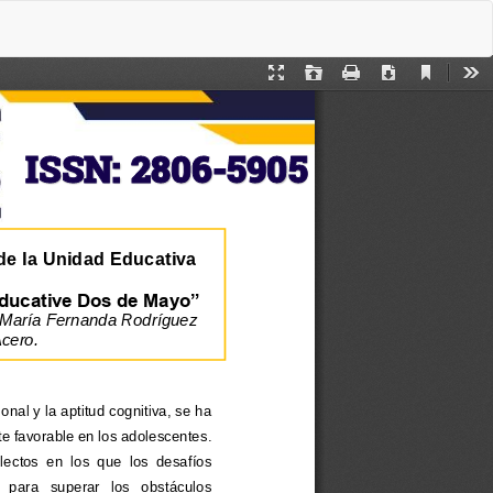
De
De
P