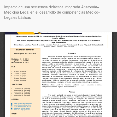
Volver
Impacto de una secuencia didáctica integrada Anatomía–
a
Medicina Legal en el desarrollo de competencias Médico–
los
Legales básicas
detalles
del
artículo
De
De
P