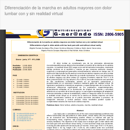
Volver
Diferenciación de la marcha en adultos mayores con dolor
a
lumbar con y sin realidad virtual
los
detalles
del
De
De
artículo
P