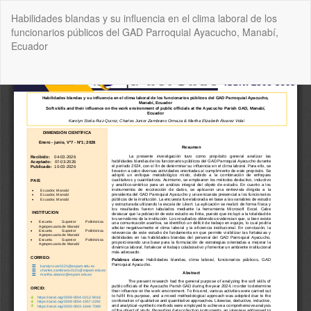
Volver
Habilidades blandas y su influencia en el clima laboral de los
a
funcionarios públicos del GAD Parroquial Ayacucho, Manabí,
los
Ecuador
detalles
del
artículo
De
De
P