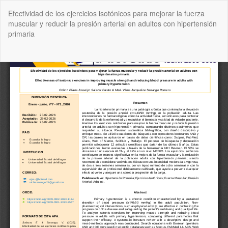
Volver
Efectividad de los ejercicios isotónicos para mejorar la fuerza
a
muscular y reducir la presión arterial en adultos con hipertensión
los
primaria
detalles
del
artículo
De
De
P