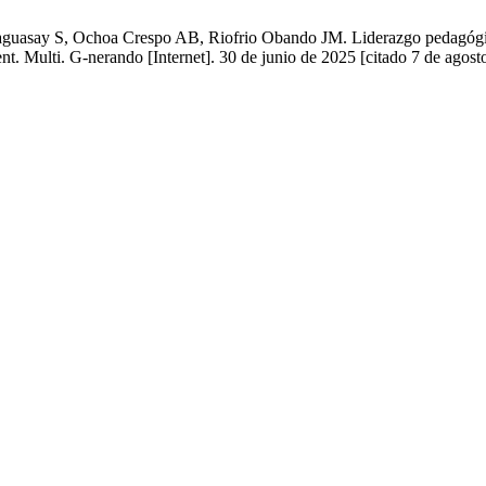
asay S, Ochoa Crespo AB, Riofrio Obando JM. Liderazgo pedagógico y
t. Multi. G-nerando [Internet]. 30 de junio de 2025 [citado 7 de agost