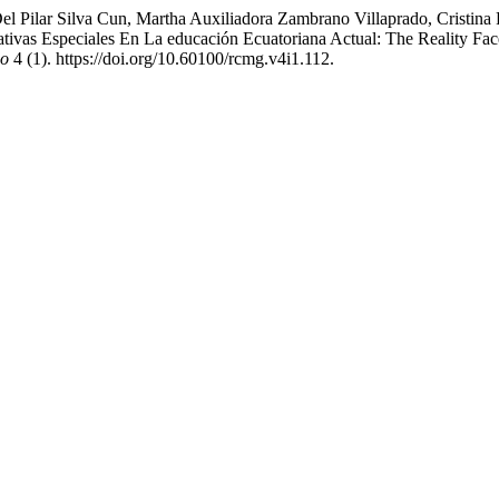
Del Pilar Silva Cun, Martha Auxiliadora Zambrano Villaprado, Cristin
ivas Especiales En La educación Ecuatoriana Actual: The Reality Face
do
4 (1). https://doi.org/10.60100/rcmg.v4i1.112.