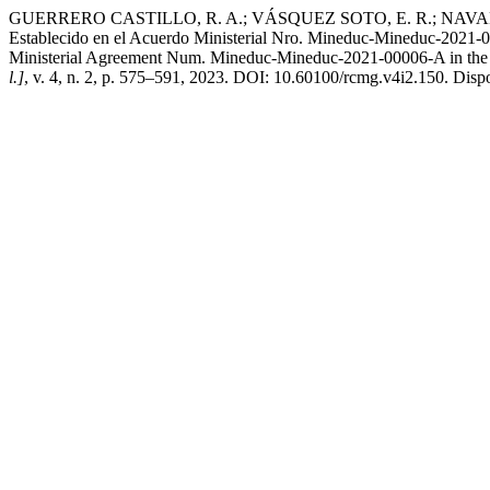
GUERRERO CASTILLO, R. A.; VÁSQUEZ SOTO, E. R.; NAVARRE
Establecido en el Acuerdo Ministerial Nro. Mineduc-Mineduc-2021-000
Ministerial Agreement Num. Mineduc-Mineduc-2021-00006-A in the te
l.]
, v. 4, n. 2, p. 575–591, 2023. DOI: 10.60100/rcmg.v4i2.150. Disp