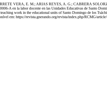
TE VERA, E. M.; ARIAS REYES, A. G.; CABRERA SOLORZANO, 
06-A en la labor docente en las Unidades Educativas de Santo Domingo 
aching work in the educational units of Santo Domingo de los Tsáchi
onível em: https://revista.gnerando.org/revista/index.php/RCMG/articl