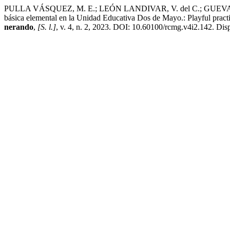
PULLA VÁSQUEZ, M. E.; LEÓN LANDIVAR, V. del C.; GUEVARA 
básica elemental en la Unidad Educativa Dos de Mayo.: Playful pract
nerando
,
[S. l.]
, v. 4, n. 2, 2023. DOI: 10.60100/rcmg.v4i2.142. Dis