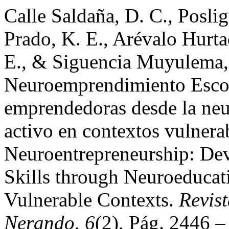
Calle Saldaña, D. C., Posli
Prado, K. E., Arévalo Hurt
E., & Siguencia Muyulema, 
Neuroemprendimiento Escola
emprendedoras desde la neu
activo en contextos vulnera
Neuroentrepreneurship: Dev
Skills through Neuroeducat
Vulnerable Contexts.
Revist
Nerando
,
6
(2), Pág. 2446 –