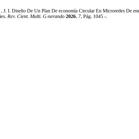
o , J. I. Diseño De Un Plan De economía Circular En Microredes De en
ies.
Rev. Cient. Multi. G-nerando
2026
,
7
, Pág. 1045 -.