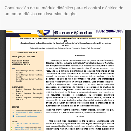
Volver
Construcción de un módulo didáctico para el control eléctrico de
a
un motor trifásico con inversión de giro
los
detalles
del
De
De
artículo
P