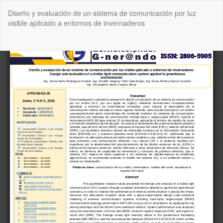
Volver
Diseño y evaluación de un sistema de comunicación por luz
a
visible aplicado a entornos de invernaderos
los
detalles
del
De
De
artículo
P