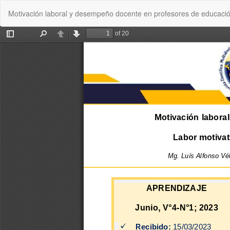
Volver
Motivación laboral y desempeño docente en profesores de educación
a
los
detalles
del
artículo