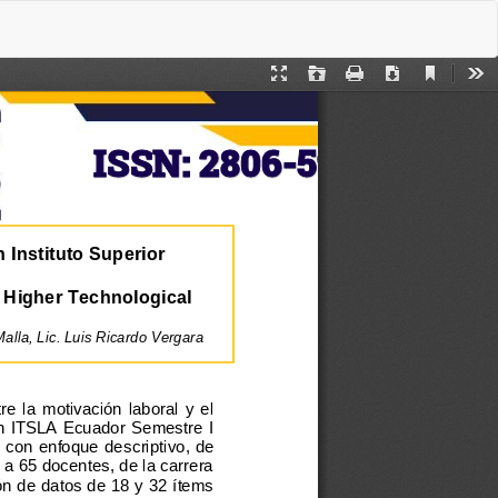
De
De
P