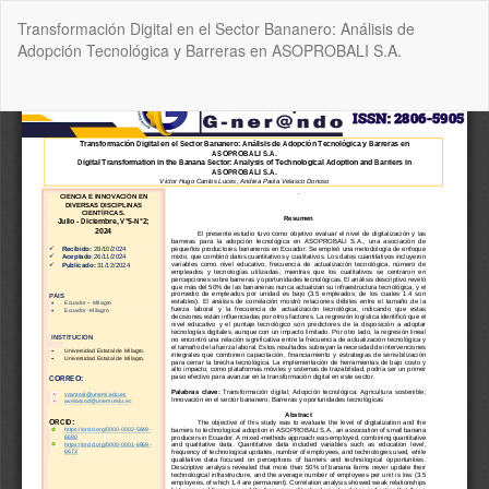
Volver
Transformación Digital en el Sector Bananero: Análisis de
a
Adopción Tecnológica y Barreras en ASOPROBALI S.A.
los
detalles
del
De
De
artículo
P