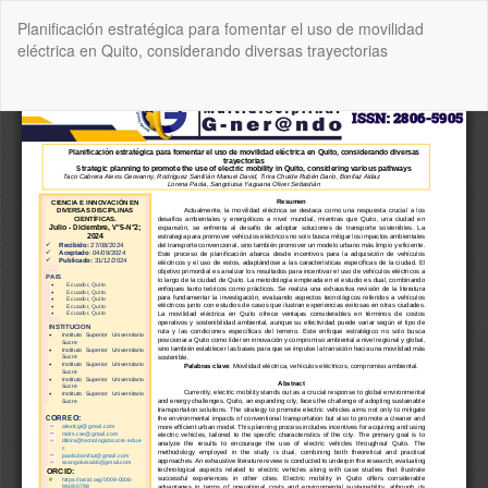
Volver
Planificación estratégica para fomentar el uso de movilidad
a
eléctrica en Quito, considerando diversas trayectorias
los
detalles
del
De
De
artículo
P