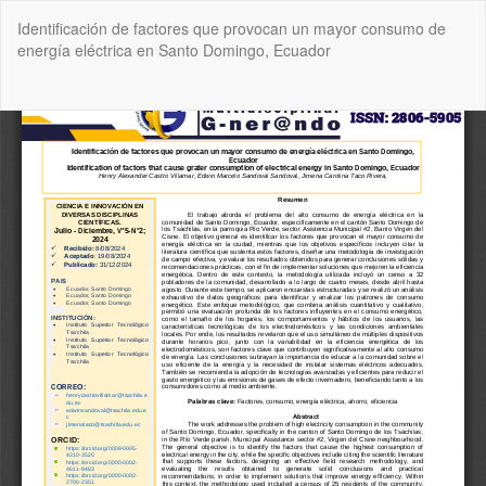
Volver
Identificación de factores que provocan un mayor consumo de
a
energía eléctrica en Santo Domingo, Ecuador
los
detalles
del
De
De
artículo
P