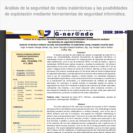
Volver
Análisis de la seguridad de redes inalámbricas y las posibilidades
a
de explotación mediante herramientas de seguridad informática.
los
detalles
del
De
De
artículo
P