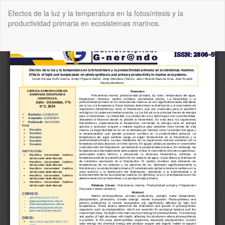
Volver
Efectos de la luz y la temperatura en la fotosíntesis y la
a
productividad primaria en ecosistemas marinos.
los
detalles
del
De
De
artículo
P