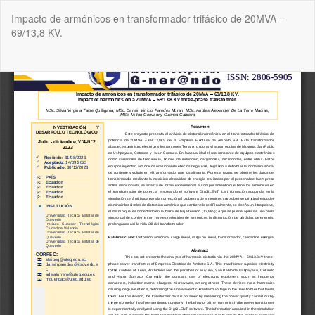
Volver
Impacto de armónicos en transformador trifásico de 20MVA –
a
69/13,8 KV.
los
detalles
del
De
De
artículo
P