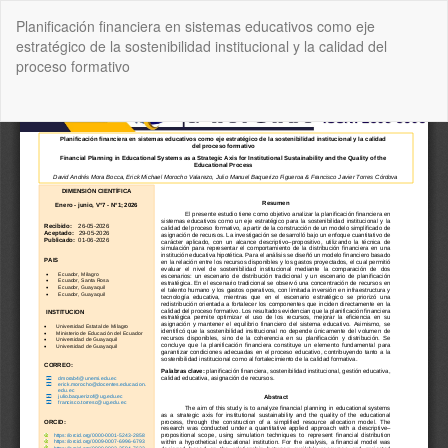
Volver
Planificación financiera en sistemas educativos como eje
a
estratégico de la sostenibilidad institucional y la calidad del
los
proceso formativo
detalles
del
artículo
De
De
P