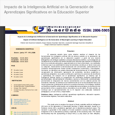
Volver
Impacto de la Inteligencia Artificial en la Generación de
a
Aprendizajes Significativos en la Educación Superior
los
detalles
del
De
De
artículo
P