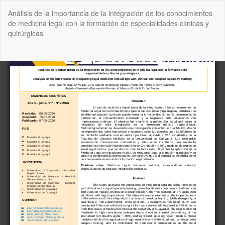
Volver
Análisis de la importancia de la integración de los conocimientos
a
de medicina legal con la formación de especialidades clínicas y
los
quirúrgicas
detalles
del
artículo
De
De
P