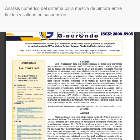
Volver
Análisis numérico del sistema para mezcla de pintura entre
a
fluidos y sólidos en suspensión
los
detalles
del
De
De
artículo
P