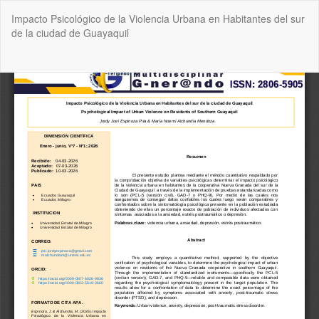
Volver
Impacto Psicológico de la Violencia Urbana en Habitantes del sur
a
de la ciudad de Guayaquil
los
detalles
del
De
De
artículo
P