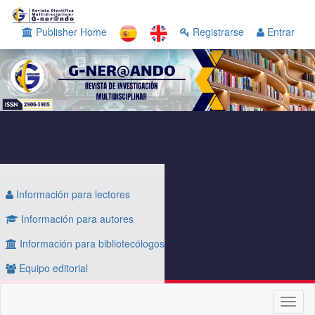
Navegación
principal
Publisher Home
Registrarse
Entrar
Contenido
principal
Barra
lateral
Información para lectores
Información para autores
Información para bibliotecólogos
Equipo editorial
Toggl